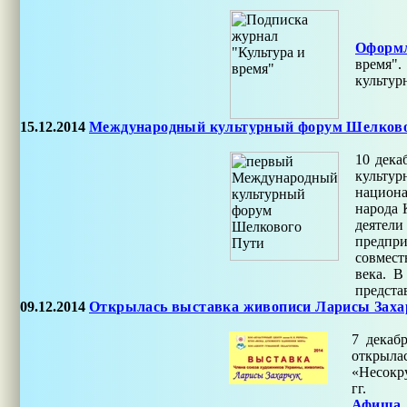
Оформл
время"
культур
15.12.2014
Международный культурный форум Шелковог
10 дека
культу
национа
народа 
деятел
предпр
совмест
века. В
предста
09.12.2014
Открылась выставка живописи Ларисы Заха
7 декаб
открыла
«Несокру
гг.
Афиша