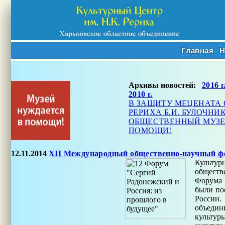
Главная
Н
Архивы новостей:
2016 г
2010 г.
В ЗАЩИТУ МЕЦЕНАТА 
РЕРИХА Б.И. БУЛОЧНИ
ОБЩЕСТВЕННЫЙ МУЗЕЙ
ПОМОЩИ!
12.11.2014
XII Международный общественно-научный фо
Культур
обществ
Форума 
были по
России.
объедин
культур