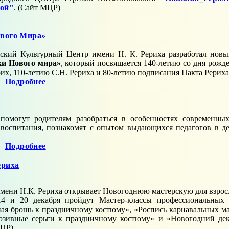
ной"
. (Сайт МЦР)
ового Мира»
ский Культурный Центр имени Н. К. Рериха разработал нов
ки Нового мира»
, который посвящается 140-летию со дня рожд
рих, 110-летию С.Н. Рериха и 80-летию подписания Пакта Рериха
Подробнее
помогут родителям разобраться в особенностях современны
воспитания, познакомят с опытом выдающихся педагогов в д
Подробнее
ериха
мени Н.К. Рериха открывает Новогоднюю мастерскую для взросл
14 и 20 декабря пройдут Мастер-классы профессиональных 
ая брошь к праздничному костюму», «Роспись карнавальных ма
зивные серьги к праздничному костюму» и «Новогодний дек
МЦР)