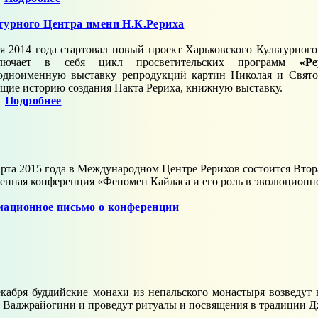
турного Центра имени Н.К.Рериха
ря 2014 года стартовал новый проект Харьковского Культурног
ючает в себя цикл просветительских программ
«Р
 одноименную выставку репродукций картин Николая и Святос
щие историю создания Пакта Рериха, книжную выставку.
Подробнее
арта 2015 года в Международном Центре Рерихов состоится Вто
енная конференция «Феномен Кайласа и его роль в эволюционн
ационное письмо о конференции
екабря буддийские монахи из непальского монастыря возведут
 Ваджрайогини и проведут ритуалы и посвящения в традиции Д