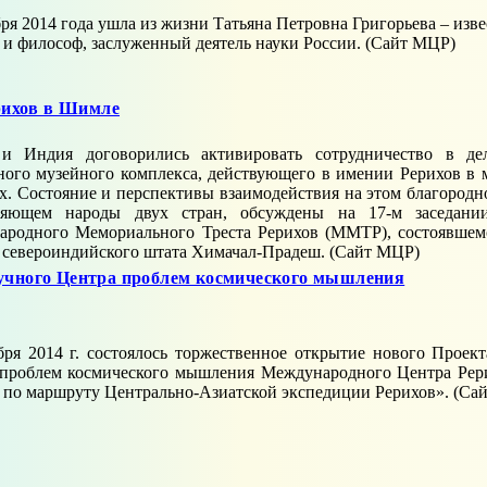
бря 2014 года ушла из жизни Татьяна Петровна Григорьева – из
 и философ, заслуженный деятель науки России. (Сайт МЦР)
ерихов в Шимле
 и Индия договорились активировать сотрудничество в де
ного музейного комплекса, действующего в имении Рерихов в 
х. Состояние и перспективы взаимодействия на этом благоро
няющем народы двух стран, обсуждены на 17-м заседании
родного Мемориального Треста Рерихов (ММТР), состоявшемс
 североиндийского штата Химачал-Прадеш. (Сайт МЦР)
учного Центра проблем космического мышления
бря 2014 г. состоялось торжественное открытие нового Прое
проблем космического мышления Международного Центра Рер
 по маршруту Центрально-Азиатской экспедиции Рерихов». (Са