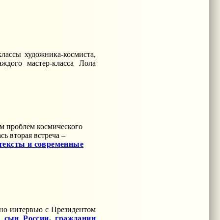
классы художника-космиста,
ждого мастер-класса Лола
м проблем космического
ь вторая встреча –
 тексты и современные
ано интервью с Президентом
_сын_России,_гражданин