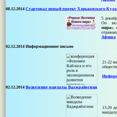
08.12.2014
Стартовал новый проект Харьковского Куль
5 декаб
Он вкл
мира»
,
отражаю
Афиша
02.12.2014
Информационное письмо
21-22 м
обществ
Информ
02.12.2014
Возведение мандалы Ваджрайогини
13-20 д
мандалу