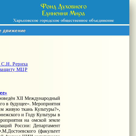
е движение
 С.Н. Рериха
 защиту МЦР
ее»
проведён XII Международный
го в будущее». Мероприятия
м живую ткань Культуры?»,
нежского и Году Культуры в
ероприятия на омской земле
заций России: Департамент
М.Достоевского (факультет