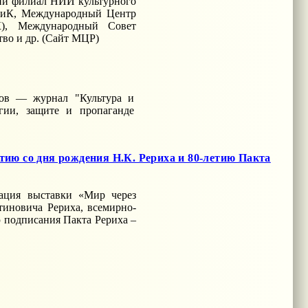
кий филиал НИИ культурного
ИиК, Международный Центр
), Международный Совет
во и др. (Сайт МЦР)
ов — журнал "Культура и
гии, защите и пропаганде
ию со дня рождения Н.К. Рериха и 80-летию Пакта
тация выставки «Мир через
тиновича Рериха, всемирно-
ю подписания Пакта Рериха –