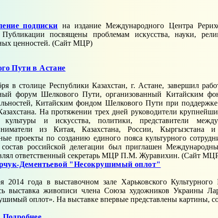
ение_подписки
на издание Международного Центра Рерих
. Публикации посвящены проблемам искусства, науки, рели
ных ценностей. (Сайт МЦР)
о Пути в Астане
бря в столице Республики Казахстан, г. Астане, завершил р
рный форум Шелкового Пути, организованный Китайским фон
льностей, Китайским фондом Шелкового Пути при поддержке
Казахстана. На протяжении трех дней руководители крупнейших
и культуры и искусства, политики, представители межд
иниматели из Китая, Казахстана, России, Кыргызстана и
ные проекты по созданию единого пояса культурного сотрудн
 состав российской делегации был приглашен Международны
влял ответственный секретарь МЦР П.М. Журавихин. (Сайт МЦ
рчук-Дементьевой "Несокрушимый оплот"
ря 2014 года в выставочном зале Харьковского Культурного
сь выставка живописи члена Союза художников Украины Лар
шимый оплот». На выставке впервые представлены картины, со
Подробнее