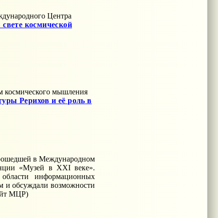
ждународного Центра
в свете космической
ем космического мышления
уры Рерихов и её роль в
прошедшей в Международном
нции «Музей в XXI веке».
 области информационных
ом и обсуждали возможности
айт МЦР)