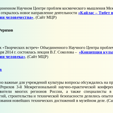
иненном Научном Центре проблем космического мышления Ме
 открылось новое направление деятельности
«Кайлас – Тибет 
ии человечества»
. (Сайт МЦР)
Рерихов
х «Творческих встреч» Объединенного Научного Центра пробл
ря 2014 г. состоялась лекция В.Г. Соколова –
«Концепция культ
ии человека»
. (Сайт МЦР)
в
о важные для учреждений культуры вопросы обсуждались на 
Рерихов 3-й Межрегиональной научно-практической конфере
авители многих регионов России, а также специалисты в
гий, строительства и технической безопасности делились опыт
ования новейших технических достижений в музейном деле. (С