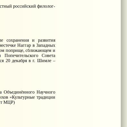
вестный российский филолог-
ле сохранения и развития
местечке Наггар в Западных
дном поприще, сближающем и
 Попечительского Совета
я 20 декабря в г. Шимле –
кта Объединённого Научного
ихов «Культурные традиции
йт МЦР)