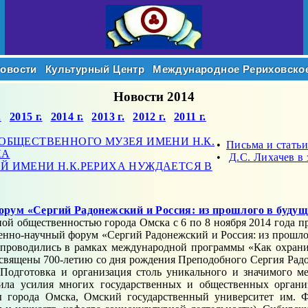
овости
Культурный Центр
Международное
Рериховско
Новости 2014
.
2015 г.
2014 г.
2013 г.
2012 г.
2011 г.
ОБЩЕСТВЕННОГО МУЗЕЯ ИМЕНИ Н.К.
•
Письма и статьи
КА
•
Д.С. Лихачев в
 ИМЕНИ Н.К.РЕРИХА НУЖДАЕТСЯ В
рум «Сергий Радонежский и Россия: из прошлого в будущ
ной общественностью города Омска с 6 по 8 ноября 2014 года 
енно-научный форум «Сергий Радонежский и Россия: из прошло
проводились в рамках международной программы «Как охрани
священы 700-летию со дня рождения Преподобного Сергия Радо
 Подготовка и организация столь уникального и значимого м
ила усилия многих государственных и общественных органи
ы города Омска, Омский государственный университет им. Ф.