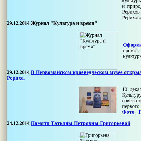
культур
и приро
Рерихо
Рерихов
29.12.2014
Журнал "Культура и время"
Оформл
время"
культур
29.12.2014
В Первомайском краеведческом музее открыл
Рериха.
10 дека
Культур
известно
первого
Фото
24.12.2014
Памяти Татьяны Петровны Григорьевой