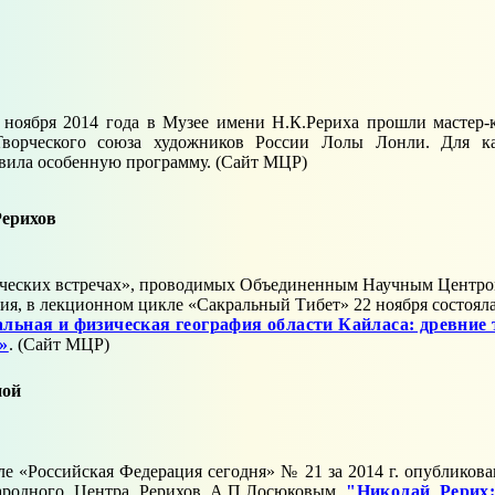
 ноября 2014 года в Музее имени Н.К.Рериха прошли мастер-
Творческого союза художников России Лолы Лонли. Для ка
вила особенную программу. (Сайт МЦР)
Рерихов
ческих встречах», проводимых Объединенным Научным Центро
я, в лекционном цикле «Сакральный Тибет» 22 ноября состоялас
льная и физическая география области Кайласа: древние
»
. (Сайт МЦР)
ной
е «Российская Федерация сегодня» № 21 за 2014 г. опубликов
родного Центра Рерихов А.П.Лосюковым
"Николай_Рерих: