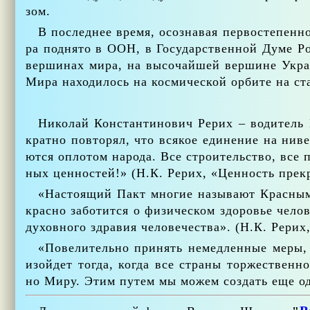
зом.
В по­след­нее вре­мя, осо­зна­вая пер­во­сте­пен­
ра под­ня­то в ООН, в Го­су­дар­ствен­ной Ду­ме Р
вер­ши­нах ми­ра, на вы­со­чай­шей вер­шине Укра
Ми­ра на­хо­ди­лось на кос­ми­че­ской ор­би­те на 
Ни­ко­лай Кон­стан­ти­но­вич Ре­рих – во­ди­тел
крат­но по­вто­рял, что вся­кое еди­не­ние на ни­ве К
ют­ся опло­том на­ро­да. Все стро­и­тель­ство, все п
ных цен­но­стей!» (Н.К. Ре­рих, «Цен­ность пре­кр
«На­сто­я­щий Пакт мно­гие на­зы­ва­ют Крас­ным
крас­но за­бо­тит­ся о фи­зи­че­ском здо­ро­вье че­
ду­хов­но­го здра­вия че­ло­ве­че­ства». (Н.К. Ре­рих
«По­ве­ли­тель­но при­нять немед­лен­ные ме­ры, 
изой­дет то­гда, ко­гда все стра­ны тор­же­ствен­но
но Ми­ру. Этим пу­тем мы мо­жем со­здать еще од­н