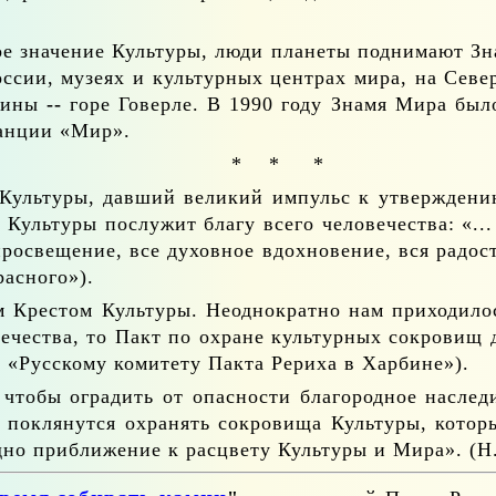
ное зна­че­ние Куль­ту­ры, лю­ди пла­не­ты под­ни­ма­ют 
ос­сии, му­зе­ях и куль­тур­ных цен­трах ми­ра, на Се­в
­и­ны
--
го­ре Го­вер­ле. В 1990 го­ду Зна­мя Ми­ра бы­
стан­ции «Мир».
*
*
*
ь Куль­ту­ры, дав­ший ве­ли­кий им­пульс к утвер­жде­н
уль­ту­ры по­слу­жит бла­гу все­го че­ло­ве­че­ства: «...
ро­све­ще­ние, все ду­хов­ное вдох­но­ве­ние, вся ра­дост
ас­но­го»).
 Кре­стом Куль­ту­ры. Неод­но­крат­но нам при­хо­ди­л
ло­ве­че­ства, то Пакт по охране куль­тур­ных со­кро­вищ
, «Рус­ско­му ко­ми­те­ту Пак­та Ре­ри­ха в Хар­бине»).
что­бы огра­дить от опас­но­сти бла­го­род­ное на­сле­
 по­кля­нут­ся охра­нять со­кро­ви­ща Куль­ту­ры, ко­то­р
о при­бли­же­ние к рас­цве­ту Куль­ту­ры и Ми­ра». (Н