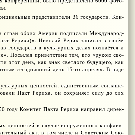
ля кон­фе­рен­ции, бы­ло пред­став­ле­но 6000 фо­то­
ны.
и­ци­аль­ные пред­ста­ви­те­ли 36 го­су­дарств. Кон­
ли стран обо­их Аме­рик под­пи­са­ли Меж­ду­на­род­
акт Ре­ри­ха)». Ни­ко­лай Ре­рих за­пи­сал в сво­ём
ав го­су­дарств в куль­тур­ных де­лах по­зна­ёт­ся и
ие». По­сы­лая при­вет­ствие тем, кто «ру­кою сво­
­ти этот день, как знак свет­ло­го бу­ду­ще­го, как
ят­ным се­го­дняш­ний день 15-го ап­ре­ля». В ря­де
уль­тур­ных цен­но­стей, един­ствен­ным со­гла­ше­
о­ва­ли Пакт Ре­ри­ха, он со­хра­ня­ет си­лу до сих
950 го­ду Ко­ми­тет Пак­та Ре­ри­ха на­пра­вил ди­рек­
ных цен­но­стей в слу­чае во­ору­жен­но­го кон­флик­
­чи­тель­ный акт, в том чис­ле и Со­вет­ским Со­ю­