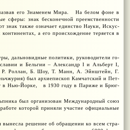
на­звав его Зна­ме­нем Ми­ра.
На бе­лом фоне в
вые сфе­ры: знак бес­ко­неч­ной пре­ем­ствен­но­сти
от знак та­к­же озна­ча­ет един­ство На­у­ки, Ис­кус­
он­ти­нен­тах, а его про­ис­хож­де­ние те­ря­ет­ся в
ры, даль­но­вид­ные по­ли­ти­ки, ру­ко­во­ди­те­ли го­
го­сла­вии и Бель­гии – Алек­сандр
I
и Аль­берт
I
,
р, Р. Рол­лан, Б. Шоу, Т. Манн, А. Эйн­штейн, Г.
ань­чжу­рия) был ар­хи­епи­скоп Кам­чат­ский и Пет­
ду в Нью-Йор­ке,
в 1930 го­ду в Па­ри­же и Брюг­
­ни­ка был ор­га­ни­зо­ван Меж­ду­на­род­ный со­юз
ра­бо­те ко­то­рой при­ня­ли уча­стие офи­ци­аль­ные
ия вы­нес­ла ре­ше­ние об об­ра­ще­нии ко всем стра­