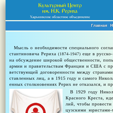
Главная
Н
Мысль о необ­хо­ди­мо­сти спе­ци­аль­но­го со­гл
стан­ти­но­ви­ча Ре­ри­ха
еще в рус­ско-я
(1874-1947)
на об­суж­де­ние ши­ро­кой об­ще­ствен­но­сти, по­пы
ар­мии и пра­ви­тель­ствам Фран­ции и США с пред­ло
вет­ству­ю­щей до­го­во­рен­но­сти меж­ду стра­на­
став­лен­ных лиц, а в 1915 го­ду и са­мо­го Ни­ко­
ен­ных столк­но­ве­ни­ях Ре­рих не от­ка­зал­ся, и п
В 1929 го­ду Ни­ко­л
Крас­но­го Кре­ста, иде
лий, что­бы про­ве­сти
цуз­ски­ми юри­ста­ми-м