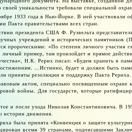
на­род­но­го до­ку­мен­та. На вы­став­ке, со­здан­ной д
о сво­ей уни­каль­но­сти тре­бо­ва­ли спе­ци­аль­ной охра­
о­яб­ре 1933 го­да в Нью-Йор­ке. В ней участ­во­ва­ли оф
­тии Пак­та пра­ви­тель­ства­ми всех стран.
ствии пре­зи­ден­та США Ф. Ру­звель­та пред­ста­ви­те­
ч­ных учре­жде­ний и ис­то­ри­че­ских па­мят­ни­ков (П
­ся про­ро­че­ски­ми: «По сте­пе­ни лич­но­го уча­стия гл
н лич­ный при­мер, там про­изой­дет и пря­мое дей­ств
е­че­ства», Н.К. Ре­рих пи­сал: «Бу­дем хра­нить в па­мя
сти­же­ни­ям. ...Ис­тин­но, бу­дет и дол­жен быть па­м
­ли при­ня­ты ре­зо­лю­ции в под­держ­ку Пак­та Ре­ри­ха.
а­во­вым ак­том, спе­ци­аль­но по­свя­щен­ным охране к
о­вой вой­ны. Для го­су­дарств, ко­то­рые ра­ти­фи­ци­р
ча­тое и по­сле ухо­да Ни­ко­лая Кон­стан­ти­но­ви­ча. В 1
 ис­то­рии дви­же­ния.
­ри­ха бы­ла при­ня­та «Кон­вен­ция о за­щи­те куль­тур­
ци­ро­ван все­ми 39 стра­на­ми, под­пи­сав­ши­ми За­клю