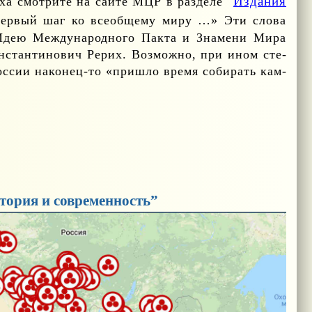
Из­да­ния
ха смот­ри­те на сай­те МЦР в раз­де­ле "
 пер­вый шаг ко все­об­ще­му ми­ру …» Эти сло­ва
Идею Меж­ду­на­род­но­го Пак­та и Зна­ме­ни Ми­ра
он­стан­ти­но­вич Ре­рих. Воз­мож­но, при ином сте­
ос­сии на­ко­нец-то «при­шло вре­мя со­би­рать кам­
тория и современность”