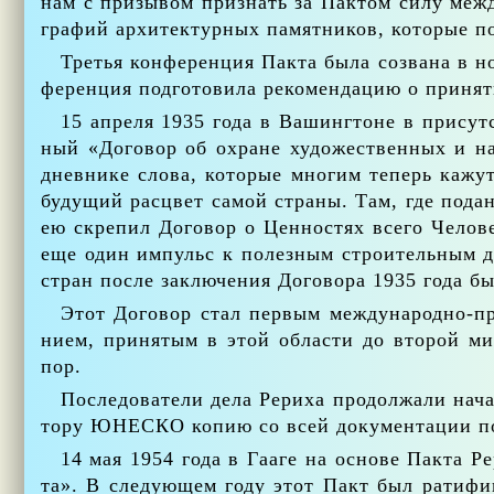
нам с при­зы­вом при­знать за Пак­том си­лу меж­ду­
гра­фий ар­хи­тек­тур­ных па­мят­ни­ков, ко­то­рые п
Тре­тья кон­фе­рен­ция Пак­та бы­ла со­зва­на в н
фе­рен­ция под­го­то­ви­ла ре­ко­мен­да­цию о при­ня
15 ап­ре­ля 1935 го­да в Ва­шинг­тоне в при­сут­
ный «До­го­вор об охране ху­до­же­ствен­ных и на­у
днев­ни­ке сло­ва, ко­то­рые мно­гим те­перь ка­жут
бу­ду­щий рас­цвет са­мой стра­ны. Там, где по­да
ею скре­пил До­го­вор о Цен­но­стях все­го Че­ло­в
еще один им­пульс к по­лез­ным стро­и­тель­ным до­
стран по­сле за­клю­че­ния До­го­во­ра 1935 го­да бы
Этот До­го­вор стал пер­вым меж­ду­на­род­но-пр
ни­ем, при­ня­тым в этой об­ла­сти до вто­рой ми­р
пор.
По­сле­до­ва­те­ли де­ла Ре­ри­ха про­дол­жа­ли на­
то­ру ЮНЕ­СКО ко­пию со всей до­ку­мен­та­ции по
14 мая 1954 го­да в Га­а­ге на ос­но­ве Пак­та Ре
та». В сле­ду­ю­щем го­ду этот Пакт был ра­ти­фи­