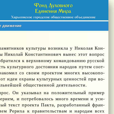
е движение
а­мят­ни­ков куль­ту­ры воз­ник­ла у Ни­ко­лая Кон­
ы Ни­ко­лай Кон­стан­ти­но­вич вы­нес этот во­прос
б­ра­тил­ся к вер­хов­но­му ко­ман­до­ва­нию рус­ской
 куль­тур­но­го до­сто­я­ния на­ро­дов пу­тем со­от­
на­ко­мил со сво­им про­ек­том мно­гих вы­со­ко­по­
е от идеи охра­ны куль­тур­ных цен­но­стей при во­
ль­ней­шей об­ще­ствен­ной де­я­тель­но­сти.
­прос. Он ука­зы­вал на по­ло­жи­тель­ный при­мер
е­ри­ем, и по­тре­бо­ва­лось мно­го вре­ме­ни и уси­
ый текст про­ек­та Пак­та, раз­ра­бо­тан­ный фран­
­ни­ем Ре­ри­ха к пра­ви­тель­ствам и на­ро­дам всех