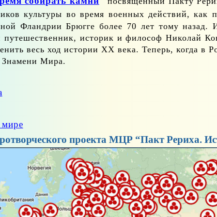
ре­мя со­би­рать кам­ни
"
по­свя­щен­ный Пак­ту Ре­ри­
­ни­ков куль­ту­ры во вре­мя во­ен­ных дей­ствий, как
ад­ной Фланд­рии Брюг­ге бо­лее 70 лет то­му на­зад. 
 пу­те­ше­ствен­ник, ис­то­рик и фи­ло­соф Ни­ко­лай К
ме­нить весь ход ис­то­рии XX ве­ка. Те­перь, ко­гда в Р
 Зна­ме­ни Ми­ра.
а
 ми­ре
отворческого проекта МЦР “Пакт Рериха. Ис