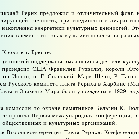
­ко­лай Ре­рих пред­ло­жил и от­ли­чи­тель­ный флаг, 
и­зи­ру­ю­щей Веч­ность, три со­еди­нен­ные ама­ран­то­
и на­коп­ле­ния энер­ге­ти­ки куль­тур­ных цен­но­стей. Эт
­них вре­мен этот знак куль­ти­ви­ро­вал­ся на раз­ных к
 Кро­ви в г. Брюг­ге.
н­но­стей под­дер­жа­ли вы­да­ю­щи­е­ся де­я­те­ли куль­ту­
­ли: пре­зи­дент США Фран­клин Ру­звельт, ко­ро­ли Ю
пи­скоп Иоанн, о. Г. Спас­ский, Марк Ше­но, Р. Та­го
лем Рус­ско­го ко­ми­те­та Пак­та Ре­ри­ха в Хар­бине (М
 Пак­та и Зна­ме­ни Ми­ра бы­ли учре­жде­ны в 1929 го­
на ко­мис­сии по охране па­мят­ни­ков Бель­гии К. Тюльп
г­ге про­шла Пер­вая меж­ду­на­род­ная кон­фе­рен­ция, в 
ли об­ще­ствен­ных и куль­тур­ных ор­га­ни­за­ций.
ась Вто­рая кон­фе­рен­ция Пак­та Ре­ри­ха. Кон­фе­рен­ц