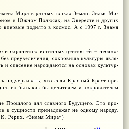
Зна­ме­на Ми­ра в раз­ных точ­ках Зем­ли. Зна­мя Ми­
ер­ном и Юж­ном По­лю­сах, на Эве­ре­сте и дру­гих
ло впер­вые под­ня­то в кос­мос. А с 1997 г. Зна­мя
ию и охра­не­нию ис­тин­ных цен­но­стей – неод­но­
 без пре­уве­ли­че­ния, со­кро­ви­ща куль­ту­ры яв­ля­
ь и спа­се­ние на­рож­да­ют­ся на ос­но­вах куль­тур­
ось под­чер­ки­вать, что ес­ли Крас­ный Крест пре­
 дол­жен быть как бы це­ли­те­лем и по­кро­ви­те­лем
дие Про­шло­го для слав­но­го Бу­ду­ще­го. Это про­
ые в сущ­но­сти при­над­ле­жат не од­но­му на­ро­ду,
.К. Ре­рих, «Зна­мя Ми­ра»)