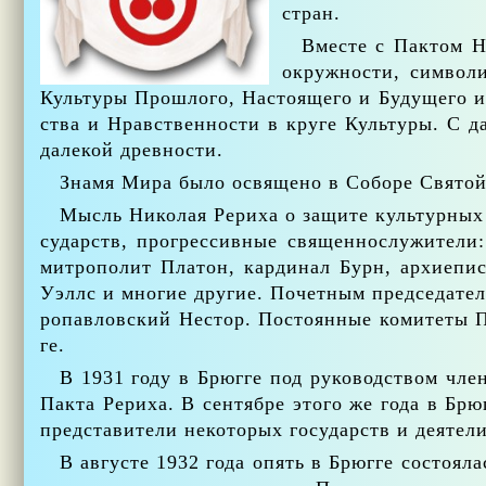
стран.
Вме­сте с Пак­том Ни
окруж­но­сти, сим­во­л
Куль­ту­ры Про­шло­го, На­сто­я­ще­го и Бу­ду­ще­го 
ства и Нрав­ствен­но­сти в кру­ге Куль­ту­ры. С дав
да­ле­кой древ­но­сти.
Зна­мя Ми­ра бы­ло освя­ще­но в Со­бо­ре Свя­той
Мысль Ни­ко­лая Ре­ри­ха о за­щи­те куль­тур­ных це
су­дарств, про­грес­сив­ные свя­щен­но­слу­жи­те
мит­ро­по­лит Пла­тон, кар­ди­нал Бурн, ар­хи­е
Уэллс и мно­гие дру­гие. По­чет­ным пред­се­да­те­
ро­пав­лов­ский Нестор. По­сто­ян­ные ко­ми­те­ты
ге.
В 1931 го­ду в Брюг­ге под ру­ко­вод­ством чле­
Пак­та Ре­ри­ха. В сен­тяб­ре это­го же го­да в Брю
пред­ста­ви­те­ли неко­то­рых го­су­дарств и де­я­те­
В ав­гу­сте 1932 го­да опять в Брюг­ге со­сто­я­л