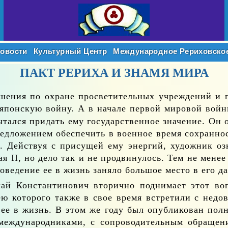
овости
Культурный Центр
Международное
Рериховско
ПАКТ РЕРИХА И ЗНАМЯ МИРА
а­ше­ния по охране про­све­ти­тель­ных учре­жде­ний и п
пон­скую вой­ну. А в на­ча­ле пер­вой ми­ро­вой вой­н
­тал­ся при­дать ему го­су­дар­ствен­ное зна­че­ние. Он о
­же­ни­ем обес­пе­чить в во­ен­ное вре­мя со­хран­ность
ми. Дей­ствуя с при­су­щей ему энер­гий, ху­дож­ник оз
лая
II
, но де­ло так и не про­дви­ну­лось. Тем не ме­не
ро­ве­де­ние ее в жизнь за­ня­ло боль­шое ме­сто в его да
ай Кон­стан­ти­но­вич вто­рич­но под­ни­ма­ет этот во
ю ко­то­ро­го та­к­же в свое вре­мя встре­ти­ли с недо­в
 ее в жизнь. В этом же го­ду был опуб­ли­ко­ван пол­н
еж­ду­на­род­ни­ка­ми, с со­про­во­ди­тель­ным об­ра­ще