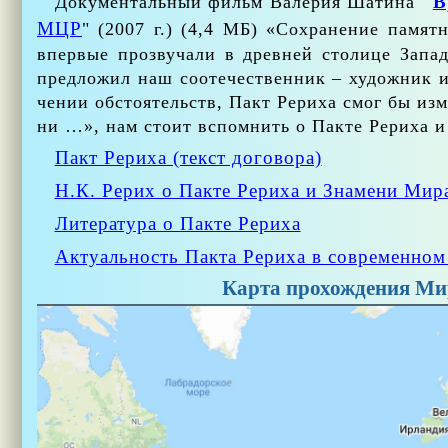
В
До­ку­мен­таль­ный фильм Ва­ле­рия Ша­ти­на
"
МЦР
" (2007 г.) (4,4 МБ) «Со­хра­не­ние па­мят
впер­вые про­зву­ча­ли в древ­ней сто­ли­це За­п
пред­ло­жил наш со­оте­че­ствен­ник – ху­дож­ник и
че­нии об­сто­я­тельств, Пакт Ре­ри­ха смог бы из­
ни …», нам сто­ит вспом­нить о Пак­те Ре­ри­ха и
Пакт Ре­ри­ха (текст до­го­во­ра)
Н.К. Ре­рих о Пак­те Ре­ри­ха и Зна­ме­ни Ми­р
Ли­те­ра­ту­ра о Пак­те Ре­ри­ха
Ак­ту­аль­ность Пак­та Ре­ри­ха в со­вре­мен­ном
Карта прохождения Мир