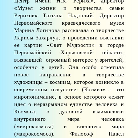
Центр имени Н.К. Рериха», директор
«Музея жизни и творчества семьи
Рерихов» Татьяна Надточий. Директор
Первомайского краеведческого музея
Марина Логинова рассказала о творчестве
Ларисы Захарчук, о проведении выставки
ее картин «Свет Мудрости» в городе
Первомайский Харьковской области,
вызвавшей огромный интерес у зрителей,
особенно у детей. Она особо отметила
новое направление в творчестве
художницы – космизм, которое возникло в
современном искусстве. (Космизм - это
миропонимание, в основе которого лежит
идея о неразрывном единстве человека и
Космоса, о духовной взаимосвязи
внутреннего мира человека
(микрокосмоса) и внешнего мира
(макрокосмоса). Философ Павел