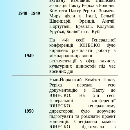
активну кампанію Італійська
асоціація Пакту Реріха в Болоньї.
Комітети Пакту Реріха і Знамена
1948
–1949
Миру діяли в Італії, Бельгії,
Швейцарії, Франції, Англії,
Португалії, Бразилії, Колумбії,
Уруґваї, Болівії та на Кубі.
На 4-й сесії Ґенеральної
конференції ЮНЕСКО було
вирішено розпочати роботу з
1949
міжнародно-правової
реґламентації у сфері захисту
культурних цінностей під час
воєнних дій.
Нью-Йоркський Комітет Пакту
Реріха передав усю
документацію з Пакту до
ЮНЕСКО. На 5-й сесії
Ґенеральної конференції
ЮНЕСКО ґенеральному
1950
директорові було доручено
підготувати та розіслати проект
конвенції. Спеціальна комісія
ЮНЕСКО підготувала з