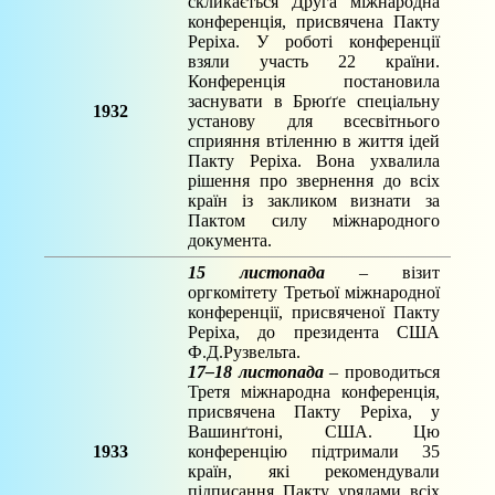
скликається Друга міжнародна
конференція, присвячена Пакту
Реріха. У роботі конференції
взяли участь 22 країни.
Конференція постановила
заснувати в Брюґґе спеціальну
1932
установу для всесвітнього
сприяння втіленню в життя ідей
Пакту Реріха. Вона ухвалила
рішення про звернення до всіх
країн із закликом визнати за
Пактом силу міжнародного
документа.
15 листопада
– візит
оргкомітету Третьої міжнародної
конференції, присвяченої Пакту
Реріха, до президента США
Ф.Д.Рузвельта.
17–18 листопада
– проводиться
Третя міжнародна конференція,
присвячена Пакту Реріха, у
Вашинґтоні, США. Цю
1933
конференцію підтримали 35
країн, які рекомендували
підписання Пакту урядами всіх