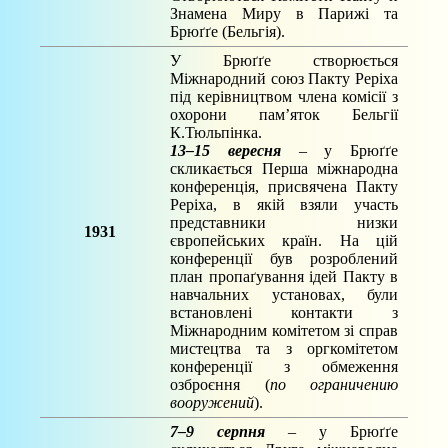
Знамена Миру в Парижі та
Брюґґе (Бельгія).
У Брюґґе створюється
Міжнародний союз Пакту Реріха
під керівництвом члена комісії з
охорони пам’яток Бельгії
К.Тюльпінка.
13–15 вересня
– у Брюґґе
скликається Перша міжнародна
конференція, присвячена Пакту
Реріха, в якій взяли участь
представники низки
1931
європейських країн. На цій
конференції був розроблений
план пропаґування ідей Пакту в
навчальних установах, були
встановлені контакти з
Міжнародним комітетом зі справ
мистецтва та з оргкомітетом
конференції з обмеження
озброєння (
по ограничению
вооружений
).
7–9 серпня
– у Брюґґе