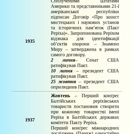
Сполученими Штатами
Америки та представниками 21-ї
амеріканської республіки
підписан Договір «Про захист
мистецьких і наукових установ
та історичних пам’яток (Пакт
Реріха)». Запропонована Реріхом
відзнака для ідентифікації
1935
об’єктів охорони – Знамено
Миру – затверджена в рамках
самого договору.
2 липня
– Сенат США
ратифікував Пакт.
10 липня
– президент США
ратифікував Пакт.
25 жовтня
– президент США
оприлюднив Пакт.
Жовтень
– Перший конґрес
Балтійських реріхівських
товариств постановив створити
при кожному товаристві імені
Реріха в Балтійських державах
1937
комітети Пакту Реріха.
Перший конґрес міжнародних
досліджень (Париж) одностайно