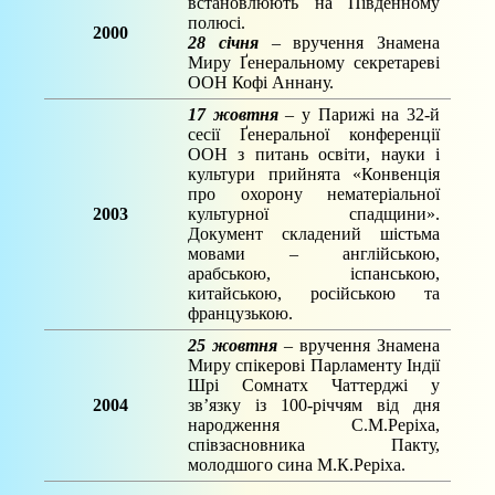
встановлюють на Південному
полюсі.
2000
28 січня
– вручення Знамена
Миру Ґенеральному секретареві
ООН Кофі Аннану.
17 жовтня
– у Парижі на 32-й
сесії Ґенеральної конференції
ООН з питань освіти, науки і
культури прийнята «Конвенція
про охорону нематеріальної
2003
культурної спадщини».
Документ складений шістьма
мовами – англійською,
арабською, іспанською,
китайською, російською та
французькою.
25 жовтня
– вручення Знамена
Миру спікерові Парламенту Індії
Шрі Сомнатх Чаттерджі у
2004
зв’язку із 100-річчям від дня
народження С.М.Реріха,
співзасновника Пакту,
молодшого сина М.К.Реріха.