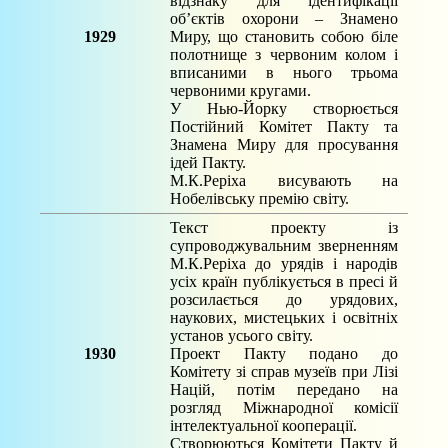
відзнаку для ідентифікації
об’єктів охорони – Знамено
1929
Миру, що становить собою біле
полотнище з червоним колом і
вписаними в нього трьома
червоними кругами.
У Нью-Йорку створюється
Постійний Комітет Пакту та
Знамена Миру для просування
ідей Пакту.
М.К.Реріха висувають на
Нобелівську премію світу.
Текст проекту із
супроводжувальним зверненням
М.К.Реріха до урядів і народів
усіх країн публікується в пресі й
розсилається до урядових,
наукових, мистецьких і освітніх
установ усього світу.
1930
Проект Пакту подано до
Комітету зі справ музеїв при Лізі
Націй, потім передано на
розгляд Міжнародної комісії
інтелектуальної кооперації.
Створюються Комітети Пакту й