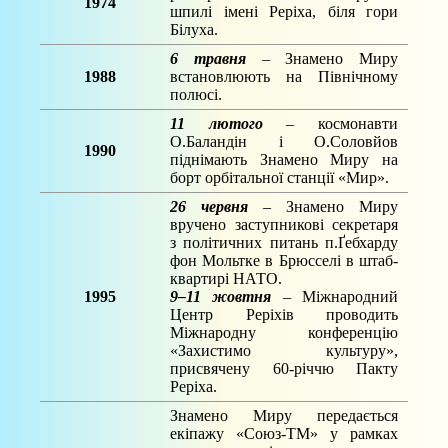
1974
шпилі імені Реріха, біля гори
Білуха.
6 травня
– Знамено Миру
1988
встановлюють на Північному
полюсі.
11 лютого
– космонавти
О.Баландін і О.Соловйов
1990
піднімають Знамено Миру на
борт орбітальної станції «Мир».
26 червня
– Знамено Миру
вручено заступникові секретаря
з політичних питань п.Ґебхарду
фон Мольтке в Брюсселі в штаб-
квартирі НАТО.
1995
9–11 жовтня
– Міжнародний
Центр Реріхів проводить
Міжнародну конференцію
«Захистимо культуру»,
присвячену 60-річчю Пакту
Реріха.
Знамено Миру передається
екіпажу «Союз-ТМ» у рамках