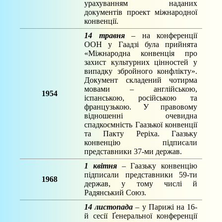
урахуванням наданих
документів проект міжнародної
конвенції.
14 травня
– на конференції
ООН у Гаадзі була прийнята
«Міжнародна конвенція про
захист культурних цінностей у
випадку збройного конфлікту».
Документ складений чотирма
мовами – англійською,
1954
іспанською, російською та
французькою. У правовому
відношенні очевидна
спадкоємність Гаазької конвенції
та Пакту Реріха. Гаазьку
конвенцію підписали
представники 37-ми держав.
1 квітня
– Гаазьку конвенцію
підписали представники 59-ти
1968
держав, у тому числі й
Радянський Союз.
14 листопада
– у Парижі на 16-
й сесії Ґенеральної конференції