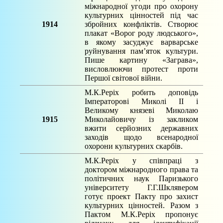
міжнародної угоди про охорону
культурних цінностей під час
1914
збройних конфліктів. Створює
плакат «Ворог роду людського»,
в якому засуджує варварське
руйнування пам’яток культури.
Пише картину «Заграва»,
висловлюючи протест проти
Першої світової війни.
М.К.Реріх робить доповідь
Імператорові Миколі ІІ і
Великому князеві Миколаю
1915
Миколайовичу із закликом
вжити серйозних державних
заходів щодо всенародної
охорони культурних скарбів.
М.К.Реріх у співпраці з
доктором міжнародного права та
політичних наук Паризького
університету Г.Г.Шклявером
готує проект Пакту про захист
культурних цінностей. Разом з
Пактом М.К.Реріх пропонує