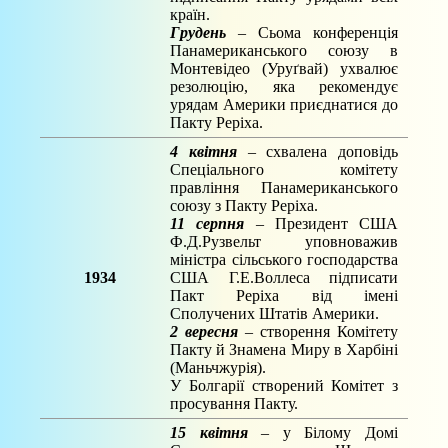
країн.
Грудень
– Сьома конференція
Панамериканського союзу в
Монтевідео (Уруґвай) ухвалює
резолюцію, яка рекомендує
урядам Америки приєднатися до
Пакту Реріха.
4 квітня
– схвалена доповідь
Спеціального комітету
правління Панамериканського
союзу з Пакту Реріха.
11 серпня
– Президент США
Ф.Д.Рузвельт уповноважив
міністра сільського господарства
1934
США Г.Е.Воллеса підписати
Пакт Реріха від імені
Сполучених Штатів Америки.
2 вересня
– створення Комітету
Пакту й Знамена Миру в Харбіні
(Маньчжурія).
У Болгарії створений Комітет з
просування Пакту.
15 квітня
– у Білому Домі