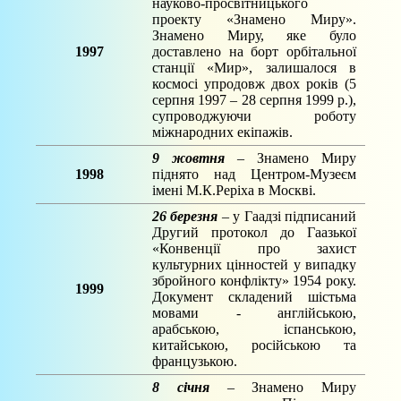
науково-просвітницького
проекту «Знамено Миру».
Знамено Миру, яке було
1997
доставлено на борт орбітальної
станції «Мир», залишалося в
космосі упродовж двох років (5
серпня 1997 – 28 серпня 1999 р.),
супроводжуючи роботу
міжнародних екіпажів.
9 жовтня
– Знамено Миру
1998
піднято над Центром-Музеєм
імені М.К.Реріха в Москві.
26 березня
– у Гаадзі підписаний
Другий протокол до Гаазької
«Конвенції про захист
культурних цінностей у випадку
збройного конфлікту» 1954 року.
1999
Документ складений шістьма
мовами - англійською,
арабською, іспанською,
китайською, російською та
французькою.
8 січня
– Знамено Миру