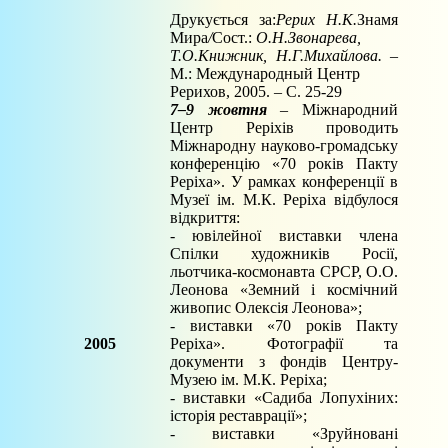
Друкується за:
Рерих Н.К.
Знамя
Мира
/
Сост.:
О.Н.Звонарева,
Т.О
.
Книжник, Н.Г.Михайлова. –
М.: Международный Центр
Рерихов, 2005. – С. 25-29
7–9 жовтня
– Міжнародний
Центр Реріхів проводить
Міжнародну науково-громадську
конференцію «70 років Пакту
Реріха». У рамках конференції в
Музеї ім. М.К. Реріха відбулося
відкриття:
- ювілейної виставки члена
Спілки художників Росії,
льотчика-космонавта СРСР, О.О.
Леонова «Земний і космічний
живопис Олексія Леонова»;
- виставки «70 років Пакту
2005
Реріха». Фотографії та
документи з фондів Центру-
Музею ім. М.К. Реріха;
- виставки «Садиба Лопухіних:
історія реставрації»;
- виставки «Зруйновані