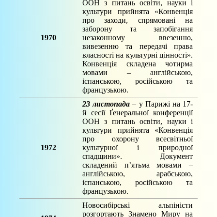
ООН з питань освіти, науки і
культури прийнята «Конвенція
про заходи, спрямовані на
заборону та запобігання
1970
незаконному ввезенню,
вивезенню та передачі права
власності на культурні цінності».
Конвенція складена чотирма
мовами – англійською,
іспанською, російською та
французькою.
23 листопада
– у Парижі на 17-
й сесії Ґенеральної конференції
ООН з питань освіти, науки і
культури прийнята «Конвенція
про охорону всесвітньої
1972
культурної і природної
спадщини». Документ
складений п’ятьма мовами –
англійською, арабською,
іспанською, російською та
французькою.
Новосибірські альпіністи
розгортають Знамено Миру на