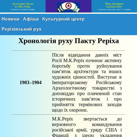
Новини
Афіша
Культурний центр
Реріхівський рух
Хронологія руху Пакту Реріха
Після відвідання давніх міст
Росії М.К.Реріх починає активну
боротьбу проти руйнування
пам’яток архітектури та інших
художніх цінностей. Виступає в
1903–1904
Імператорському Російському
Археологічному товаристві з
доповіддю про плачевний стан
історичних пам’яток і про
прийняття термінових заходів
щодо їх охорони.
М.К.Реріх звертається до
верховного командування
російської армії, уряду США і
Франції з ідеєю укладення