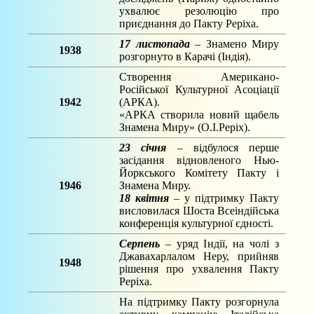
ухвалює резолюцію про
приєднання до Пакту Реріха.
17 листопада
– Знамено Миру
1938
розгорнуто в Карачі (Індія).
Створення Американо-
Російської Культурної Асоціації
1942
(АРКА).
«АРКА створила новий щабель
Знамена Миру» (О.І.Реріх).
23 січня
– відбулося перше
засідання відновленого Нью-
Йоркського Комітету Пакту і
1946
Знамена Миру.
18 квітня
– у підтримку Пакту
висловилася Шоста Всеіндійська
конференція культурної єдності.
Серпень
– уряд Індії, на чолі з
Джавахарлалом Неру, прийняв
1948
рішення про ухвалення Пакту
Реріха.
На підтримку Пакту розгорнула