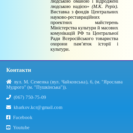
людською оманою і відроджені
людською надією»
(М.К. Реріх).
Виставка з фондів Центральних
науково-реставраційних
проектних майстерень
Міністерства культури й масових
комунікацій РФ та Центральної
Ради Всеросійського товариства
охорони пам’яток історії і
культури.
Контакти
вул. М. Семенка (вул. Чайковська), 6
, (м. "Ярослава
Мудрого" (м. "Пушкінська")).
(067) 750-75-09
kharkov.kcr@gmail.com
Facebook
Youtube