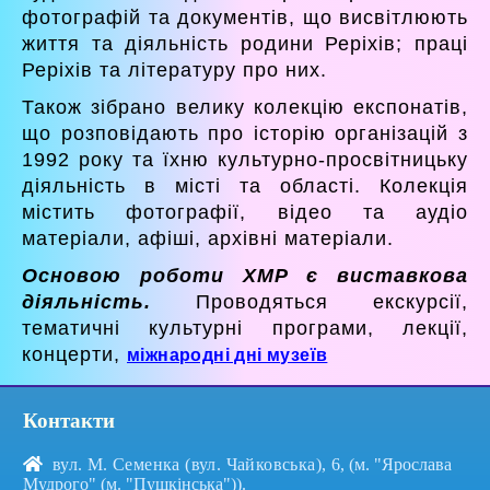
фотографій та документів, що висвітлюють
життя та діяльність родини Реріхів; праці
Реріхів та літературу про них.
Також зібрано велику колекцію експонатів,
що розповідають про історію організацій з
1992 року та їхню культурно-просвітницьку
діяльність в місті та області. Колекція
містить фотографії, відео та аудіо
матеріали, афіші, архівні матеріали.
Основою роботи ХМР є виставкова
діяльність.
Проводяться екскурсії,
тематичні культурні програми, лекції,
концерти,
міжнародні дні музеїв
Контакти
вул. М. Семенка (вул. Чайковська), 6
, (м. "Ярослава
Мудрого" (м. "Пушкінська")).