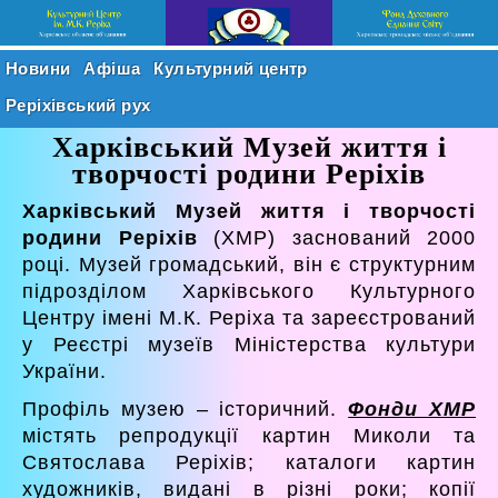
Новини
Афіша
Культурний центр
Реріхівський рух
Харківський Музей життя і
творчості родини Реріхів
Харківський Музей життя і творчості
родини Реріхів
(ХМР) заснований 2000
році. Музей громадський, він є структурним
підрозділом Харківського Культурного
Центру імені М.К. Реріха та зареєстрований
у Реєстрі музеїв Міністерства культури
України.
Профіль музею – історичний.
Фонди ХМР
містять репродукції картин Миколи та
Святослава Реріхів; каталоги картин
художників, видані в різні роки; копії